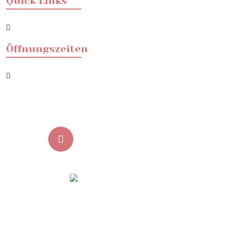
Quick Links
Öffnungszeiten
03562 6970406
Nimm Kontakt zu uns auf
Copyright © 2026
Praxis für Ergotherapie Rose