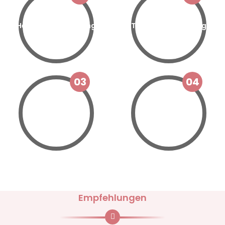
Heilmittelverordnung
Terminvereinbarung
03
04
Behandlung
Arztbericht
Empfehlungen