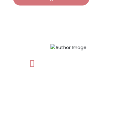
03562 6970406
Du hast von Deinem Arzt eine
Heilmittelverordnung für Ergotherapie erhalten
und bist nun auf der Suche nach einem
Therapieplatz? Stelle jetzt hier unkompliziert
Deine Terminanfrage.