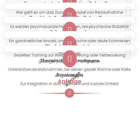
Sensomotorisch-perzeptive Behandlung
Körperhaltung.
Hier geht es um das Zusammenspiel von Reizaufnahme
Psychisch-funktionelle Behandlung
(Sinneseindrücke) und Reizverarbeitung im Gehirn.
Es werden psychosoziale Fähigkeiten, die psychische Stabilität
Schmerztherapie
und die Handlungsfähigkeit im Alltag gefördert.
Ein ganzheitlicher Ansatz, um chronische oder akute Schmerzen
Hirnleistungstraining
so weit zu reduzieren, dass die Bewältigung des Alltags wieder
möglich ist.
Gezieltes Training zur Wiederherstellung oder Verbesserung
Thermische Anwendungen
geistiger (kognitiver) Fähigkeiten.
Unterstützende Maßnahmen, bei denen gezielt Wärme oder Kälte
Beratungen
eingesetzt wird.
Anfrage
Zur Integration in das häusliche und soziale Umfeld.
Terminvereinbarung