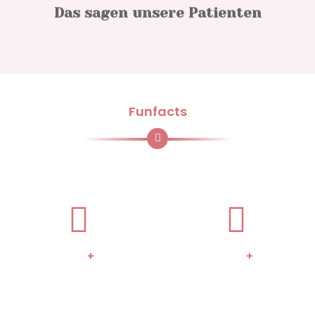
Das sagen unsere Patienten
Funfacts
Unsere Funfacts
+
+
100
250
Zufriedene Patienten
abgeschlossene
Verordnungen